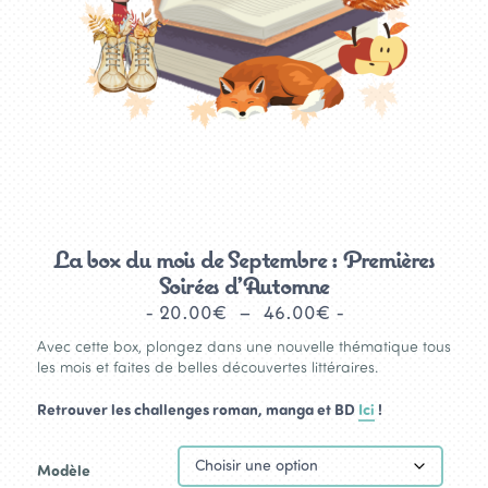
La box du mois de Septembre : Premières
Soirées d’Automne
Plage
20.00
€
–
46.00
€
de
Avec cette box, plongez dans une nouvelle thématique tous
prix :
les mois et faites de belles découvertes littéraires.
20.00€
Retrouver les challenges roman, manga et BD
Ici
!
à
46.00€
Modèle