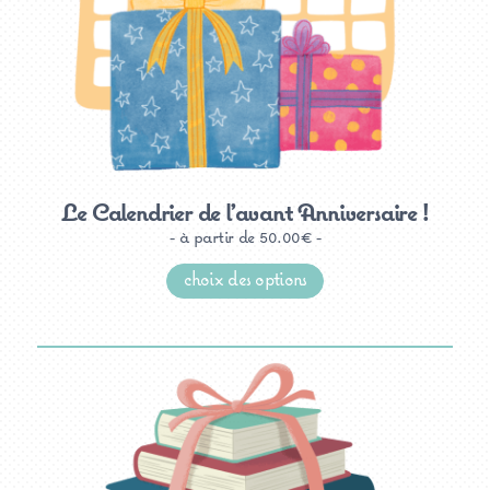
Le Calendrier de l’avant Anniversaire !
à partir de
50.00
€
Ce
produit
choix des options
a
plusieurs
variations.
Les
options
peuvent
être
choisies
sur
la
page
du
produit