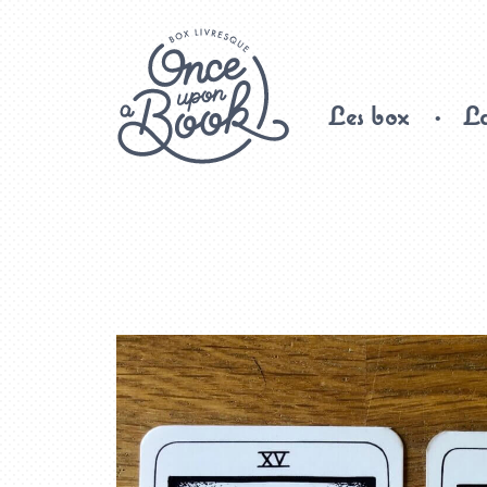
Les box
La
Once upon a book, box livresque