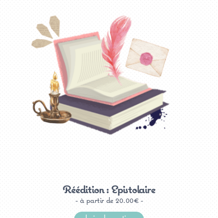
être
choisies
sur
la
page
du
produit
Réédition : Epistolaire
à partir de
20.00
€
Ce
produit