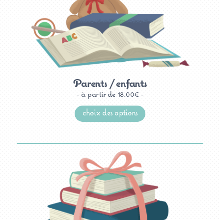
Parents / enfants
à partir de
18.00
€
Ce
produit
choix des options
a
plusieurs
variations.
Les
options
peuvent
être
choisies
sur
la
page
du
produit