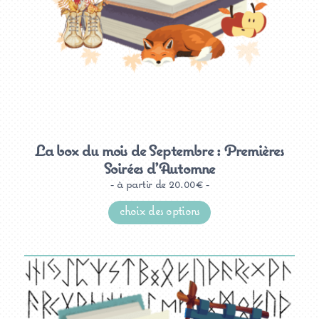
La box du mois de Septembre : Premières
Soirées d’Automne
à partir de
20.00
€
Ce
produit
choix des options
a
plusieurs
variations.
Les
options
peuvent
être
choisies
sur
la
page