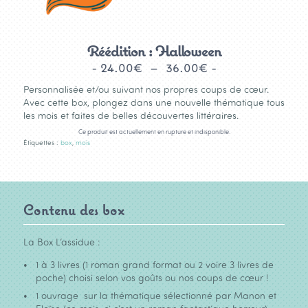
Réédition : Halloween
Plage
24.00
€
–
36.00
€
de
Personnalisée et/ou suivant nos propres coups de cœur.
prix :
Avec cette box, plongez dans une nouvelle thématique tous
les mois et faites de belles découvertes littéraires.
24.00€
à
Ce produit est actuellement en rupture et indisponible.
Étiquettes :
box
,
mois
36.00€
Contenu des box
La Box L’assidue :
1 à 3 livres (1 roman grand format ou 2 voire 3 livres de
poche) choisi selon vos goûts ou nos coups de cœur !
1 ouvrage sur la thématique sélectionné par Manon et