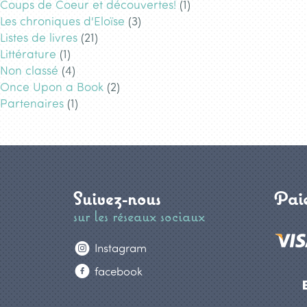
Coups de Coeur et découvertes!
(1)
Les chroniques d'Eloïse
(3)
Listes de livres
(21)
Littérature
(1)
Non classé
(4)
Once Upon a Book
(2)
Partenaires
(1)
Suivez-nous
Paie
sur les réseaux sociaux
Instagram
facebook