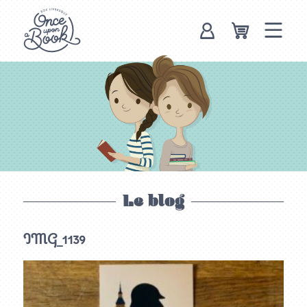
Once upon a
book, box
livresque
Le blog
IMG_1139