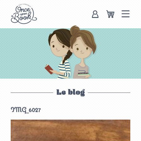
Once upon a
book, box
livresque
Le blog
IMG_6027