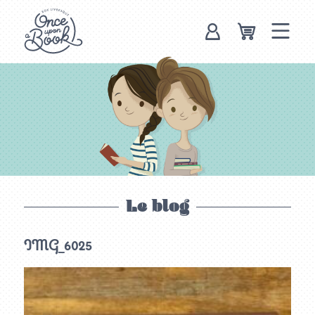
Once upon a
book, box
livresque
Le blog
IMG_6025