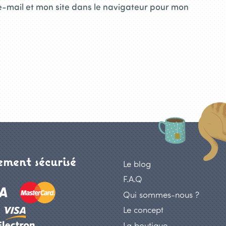
-mail et mon site dans le navigateur pour mon
ment sécurisé
Le blog
F.A.Q
Qui sommes-nous ?
Le concept
La boutique