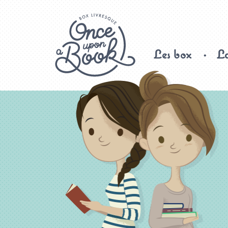
Les box
La
Once upon a book, box livresque