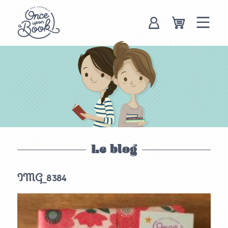
Once upon a
book, box
livresque
Le blog
IMG_8384