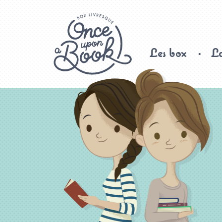
Les box
La
Once upon a book, box livresque