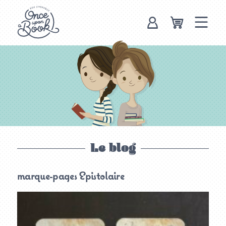
Once upon a
book, box
livresque
Le blog
marque-pages Epistolaire