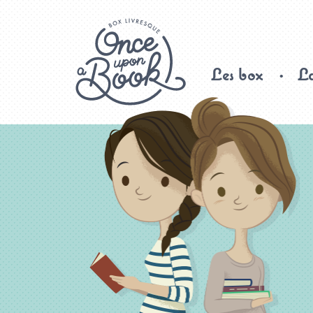
Les box
La
Once upon a book, box livresque