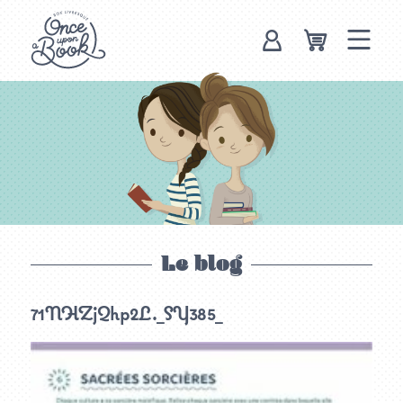
Once upon a
book, box
livresque
Le blog
71NHZjQhp2L._SY385_