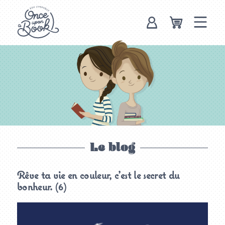
Once upon a
book, box
livresque
Le blog
Rêve ta vie en couleur, c’est le secret du
bonheur. (6)