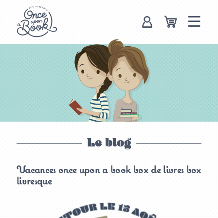
Once upon a
book, box
livresque
Le blog
Vacances once upon a book box de livres box
livresque