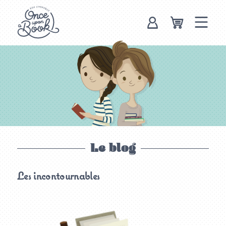
Once upon a
book, box
livresque
Le blog
Les incontournables