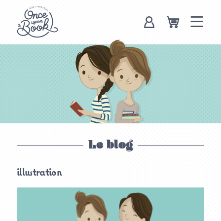
Once upon a
book, box
livresque
Le blog
illustration