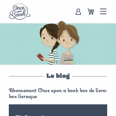
Once upon a
book, box
livresque
Le blog
Abonnement Once upon a book box de livres
box livresque