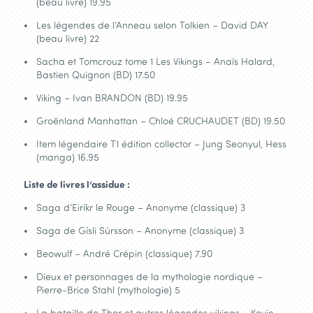
(beau livre) 19.95
Les légendes de l’Anneau selon Tolkien – David DAY
(beau livre) 22
Sacha et Tomcrouz tome 1 Les Vikings – Anaïs Halard,
Bastien Quignon (BD) 17.50
Viking – Ivan BRANDON (BD) 19.95
Groënland Manhattan – Chloé CRUCHAUDET (BD) 19.50
Item légendaire T1 édition collector – Jung Seonyul, Hess
(manga) 16.95
Liste de livres l’assidue :
Saga d’Eiríkr le Rouge – Anonyme (classique) 3
Saga de Gísli Súrsson – Anonyme (classique) 3
Beowulf – André Crépin (classique) 7.90
Dieux et personnages de la mythologie nordique –
Pierre-Brice Stahl (mythologie) 5
La bataille de Thor et autres légendes vikings – Kevin