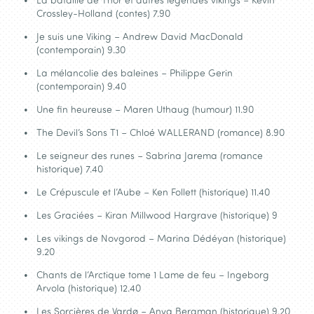
Crossley-Holland (contes) 7.90
Je suis une Viking – Andrew David MacDonald
(contemporain) 9.30
La mélancolie des baleines – Philippe Gerin
(contemporain) 9.40
Une fin heureuse – Maren Uthaug (humour) 11.90
The Devil’s Sons T1 – Chloé WALLERAND (romance) 8.90
Le seigneur des runes – Sabrina Jarema (romance
historique) 7.40
Le Crépuscule et l’Aube – Ken Follett (historique) 11.40
Les Graciées – Kiran Millwood Hargrave (historique) 9
Les vikings de Novgorod – Marina Dédéyan (historique)
9.20
Chants de l’Arctique tome 1 Lame de feu – Ingeborg
Arvola (historique) 12.40
Les Sorcières de Vardø – Anya Bergman (historique) 9.20