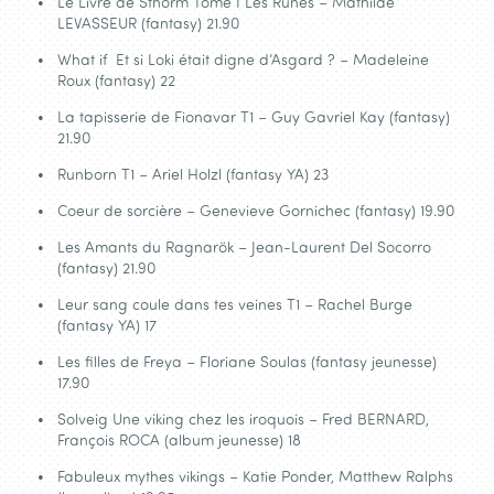
Le Livre de Sthorm Tome I Les Runes – Mathilde
LEVASSEUR (fantasy) 21.90
What if Et si Loki était digne d’Asgard ? – Madeleine
Roux (fantasy) 22
La tapisserie de Fionavar T1 – Guy Gavriel Kay (fantasy)
21.90
Runborn T1 – Ariel Holzl (fantasy YA) 23
Coeur de sorcière – Genevieve Gornichec (fantasy) 19.90
Les Amants du Ragnarök – Jean-Laurent Del Socorro
(fantasy) 21.90
Leur sang coule dans tes veines T1 – Rachel Burge
(fantasy YA) 17
Les filles de Freya – Floriane Soulas (fantasy jeunesse)
17.90
Solveig Une viking chez les iroquois – Fred BERNARD,
François ROCA (album jeunesse) 18
Fabuleux mythes vikings – Katie Ponder, Matthew Ralphs