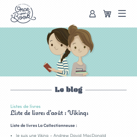
Once upon a
book, box
livresque
Le blog
Listes de livres
Liste de livres d’août : Vikings
Liste de livres La Collectionneuse :
Je suis une Viking – Andrew David MacDonald