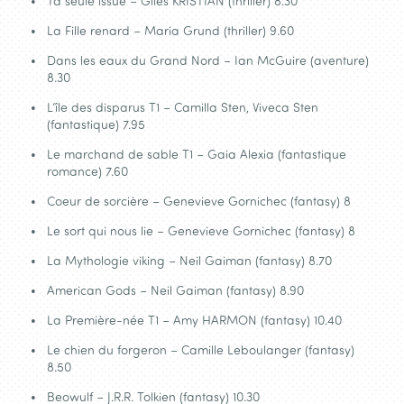
Ta seule issue – Giles KRISTIAN (thriller) 8.30
La Fille renard – Maria Grund (thriller) 9.60
Dans les eaux du Grand Nord – Ian McGuire (aventure)
8.30
L’île des disparus T1 – Camilla Sten, Viveca Sten
(fantastique) 7.95
Le marchand de sable T1 – Gaia Alexia (fantastique
romance) 7.60
Coeur de sorcière – Genevieve Gornichec (fantasy) 8
Le sort qui nous lie – Genevieve Gornichec (fantasy) 8
La Mythologie viking – Neil Gaiman (fantasy) 8.70
American Gods – Neil Gaiman (fantasy) 8.90
La Première-née T1 – Amy HARMON (fantasy) 10.40
Le chien du forgeron – Camille Leboulanger (fantasy)
8.50
Beowulf – J.R.R. Tolkien (fantasy) 10.30