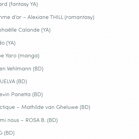
rd (fantasy YA)
mme d’or – Alexiane THILL (romantasy)
aphaëlle Calande (YA)
do (YA)
Abe Yaro (manga)
ien Vehlmann (BD)
HUELVA (BD)
evin Panetta (BD)
actique – Mathilde van Gheluwe (BD)
armi nous – ROSA B. (BD)
G (BD)