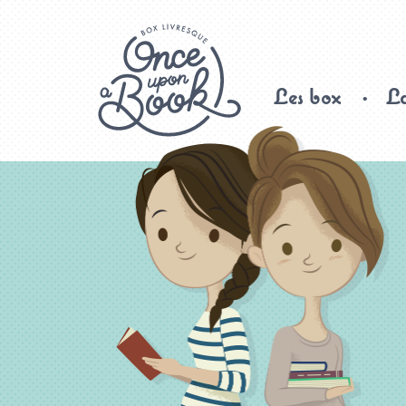
Les box
La
Once upon a book, box livresque