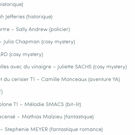
istorique)
Jefferies (historique)
tre – Sally Andrew (policier)
– Julia Chapman (cosy mystery)
ARD (cosy mystery)
lles avec du vinaigre – Juliette SACHS (cosy mystery)
et du cerisier T1 – Camille Monceaux (aventure YA)
F)
one T1 – Mélodie SMACS (bit-lit)
recensé – Mathias Malzieu (fantastique)
 – Stephenie MEYER (fantastique romance)