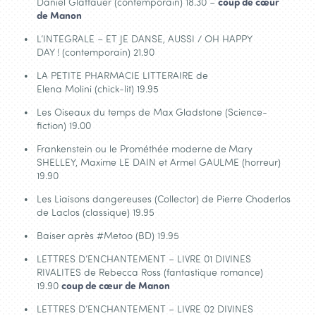
Daniel Glattauer (contemporain) 18.30 –
coup de cœur
de Manon
L’INTEGRALE – ET JE DANSE, AUSSI / OH HAPPY
DAY ! (contemporain) 21.90
LA PETITE PHARMACIE LITTERAIRE de
Elena Molini (chick-lit) 19.95
Les Oiseaux du temps de Max Gladstone (Science-
fiction) 19.00
Frankenstein ou le Prométhée moderne
de
Mary
SHELLEY, Maxime LE DAIN et Armel GAULME (horreur)
19.90
Les Liaisons dangereuses (Collector) de Pierre Choderlos
de Laclos (classique) 19.95
Baiser après #Metoo (BD) 19.95
LETTRES D’ENCHANTEMENT – LIVRE 01 DIVINES
RIVALITES de Rebecca Ross (fantastique romance)
19.90
coup de cœur de Manon
LETTRES D’ENCHANTEMENT – LIVRE 02 DIVINES