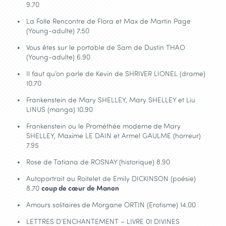
9.70
La Folle Rencontre de Flora et Max de Martin Page
(Young-adulte) 7.50
Vous êtes sur le portable de Sam de Dustin THAO
(Young-adulte) 6.90
Il faut qu’on parle de Kevin de SHRIVER LIONEL (drame)
10.70
Frankenstein de Mary SHELLEY, Mary SHELLEY et Liu
LINUS (manga) 10.90
Frankenstein ou le Prométhée moderne
de
Mary
SHELLEY, Maxime LE DAIN et Armel GAULME (horreur)
7.95
Rose de
Tatiana de ROSNAY (historique) 8.90
Autoportrait au Roitelet de Emily DICKINSON (poésie)
8.70
coup de cœur de Manon
Amours solitaires
de
Morgane ORTIN (Erotisme) 14.00
LETTRES D’ENCHANTEMENT – LIVRE 01 DIVINES