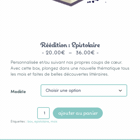
Réédition : Epistolaire
Plage
20.00
€
–
36.00
€
de
Personnalisée et/ou suivant nos propres coups de cœur.
prix :
Avec cette box, plongez dans une nouvelle thématique tous
les mois et faites de belles découvertes littéraires.
20.00€
à
36.00€
Modèle
quantité
ajouter au panier
de
Réédition
Étiquettes :
box
,
epistolaire
,
mois
:
Epistolaire