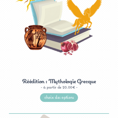
du
produit
Réédition : Mythologie Grecque
à partir de
20.00
€
Ce
produit
choix des options
a
plusieurs
variations.
Les
options
peuvent