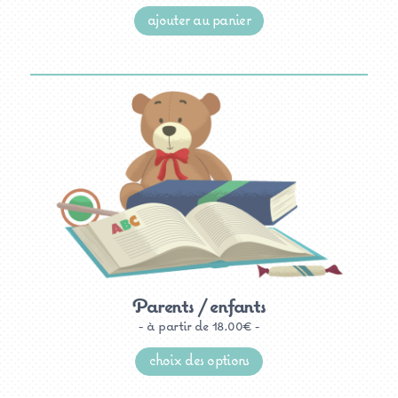
ajouter au panier
Parents / enfants
à partir de
18.00
€
Ce
produit
choix des options
a
plusieurs
variations.