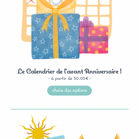
Le Calendrier de l’avant Anniversaire !
à partir de
50.00
€
Ce
produit
choix des options
a
plusieurs
variations.
Les
options
peuvent
être
choisies
sur
la
page