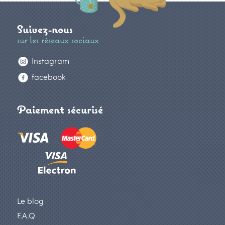
page
du
produit
Suivez-nous
sur les réseaux sociaux
Instagram
facebook
Paiement sécurisé
Le blog
F.A.Q