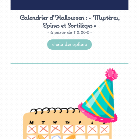
Calendrier d’Halloween : « Mystères,
Epines et Sortilèges »
à partir de
110.00
€
Ce
produit
choix des options
a
plusieurs
variations.
Les
options
peuvent
être
choisies
sur
la
page
du
produit